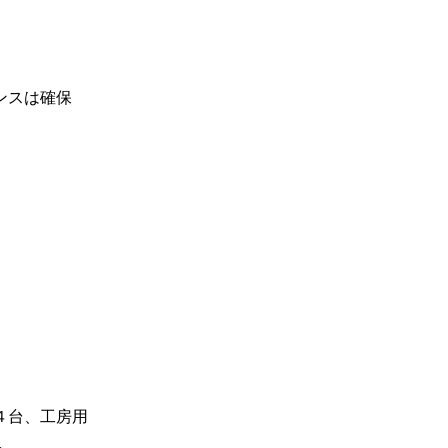
ンスは確保
４台、工房用